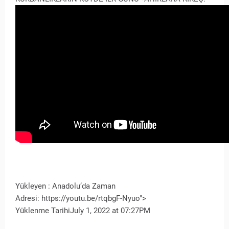
Yükleyen : Anadolu’da Zaman
Adresi: https://youtu.be/rtqbgF-Nyuo">
Yüklenme TarihiJuly 1, 2022 at 07:27PM