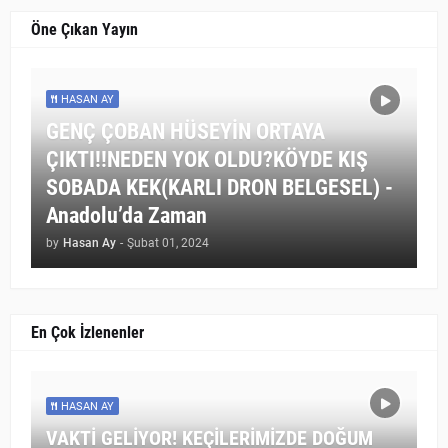
Öne Çıkan Yayın
HASAN AY
GENÇ ÇOBAN HÜSEYİN ORTAYA
ÇIKTI!!NEDEN YOK OLDU?KÖYDE KIŞ
SOBADA KEK(KARLI DRON BELGESEL) -
Anadolu’da Zaman
by
Hasan Ay
-
Şubat 01, 2024
En Çok İzlenenler
HASAN AY
VAKTİ GELİYOR! KEÇİLERİMİZDE DOĞUM