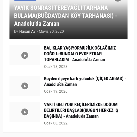
YAYIK SONRASI TEREYAĞLI TARHANA
BULAMA(BUĞDAYDAN KÖY TARHANASI) -
Anadolu’da Zaman
by
Hasan Ay
-
Mayıs 30, 2020
BALIKLAR YAŞIYORMU?İLK OĞLAĞIMIZ
DOĞDU~BUNGALO EVDE ETRAFI
TOPARLADIM - Anadolu’da Zaman
Ocak 18, 2023
Köyden ilçeye karlı yolculuk (ÇİÇEK ABBAS) -
Anadolu’da Zaman
Ocak 19, 2020
VAKTİ GELİYOR! KEÇİLERİMİZDE DOĞUM
BELİRTİLERİ BAŞLADI(BUGÜN HERKEZ İŞ
BAŞINDA) - Anadolu’da Zaman
Ocak 08, 2022